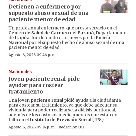
Detienen a enfermero por
supuesto abuso sexual de una
paciente menor de edad
Un profesional enfermero, que presta servicio en el
Centro de Salud de Carmen del Paraná
, Departamento
de
Itapúa
, fue detenido este jueves por la
Policía
Nacional
por el supuesto hecho de abuso sexual de una
paciente menor de edad.
Agosto 6, 2026 09:46 p. m.
Nacionales
Joven paciente renal pide
ayudar para costear
tratamiento
Una joven
paciente renal
pidió ayuda a la ciudadanía
para costear su tratamiento, ya que debe adecuar su
vivienda para poder realizarse la diálisis peritoneal,
además de los costosos medicamentos que están en
falta en el
Instituto de Previsión Social
(
IPS
).
·
Agosto 6, 2026 09:14 p. m.
Redacción ÚH