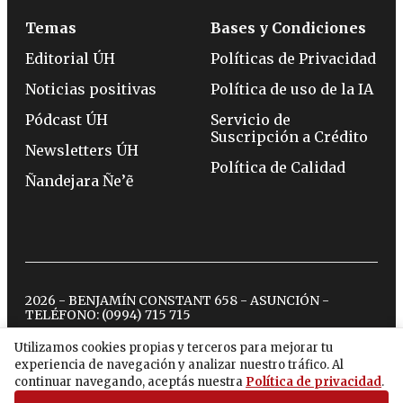
Temas
Bases y Condiciones
Editorial ÚH
Políticas de Privacidad
Noticias positivas
Política de uso de la IA
Pódcast ÚH
Servicio de
Suscripción a Crédito
Newsletters ÚH
Política de Calidad
Ñandejara Ñe’ẽ
2026 - BENJAMÍN CONSTANT 658 - ASUNCIÓN -
TELÉFONO:
(0994) 715 715
Utilizamos cookies propias y terceros para mejorar tu
experiencia de navegación y analizar nuestro tráfico. Al
twitter
instagram
facebook
tiktok
youtube
spotify
continuar navegando, aceptás nuestra
Política de privacidad
.