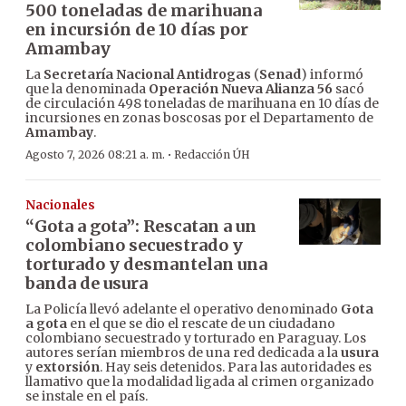
500 toneladas de marihuana
en incursión de 10 días por
Amambay
La
Secretaría Nacional Antidrogas
(
Senad
) informó
que la denominada
Operación Nueva Alianza 56
sacó
de circulación 498 toneladas de marihuana en 10 días de
incursiones en zonas boscosas por el Departamento de
Amambay
.
·
Agosto 7, 2026 08:21 a. m.
Redacción ÚH
Nacionales
“Gota a gota”: Rescatan a un
colombiano secuestrado y
torturado y desmantelan una
banda de usura
La Policía llevó adelante el operativo denominado
Gota
a gota
en el que se dio el rescate de un ciudadano
colombiano secuestrado y torturado en Paraguay. Los
autores serían miembros de una red dedicada a la
usura
y
extorsión
. Hay seis detenidos. Para las autoridades es
llamativo que la modalidad ligada al crimen organizado
se instale en el país.