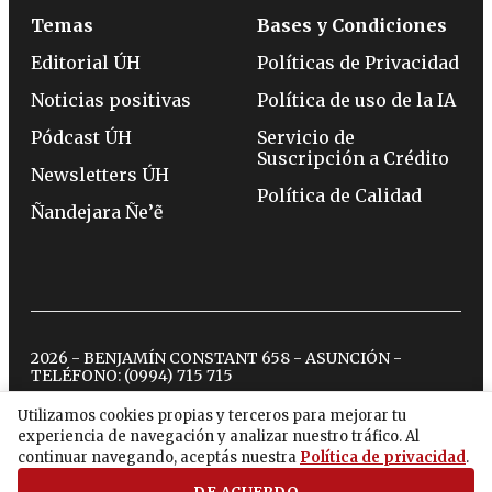
Temas
Bases y Condiciones
Editorial ÚH
Políticas de Privacidad
Noticias positivas
Política de uso de la IA
Pódcast ÚH
Servicio de
Suscripción a Crédito
Newsletters ÚH
Política de Calidad
Ñandejara Ñe’ẽ
2026 - BENJAMÍN CONSTANT 658 - ASUNCIÓN -
TELÉFONO:
(0994) 715 715
Utilizamos cookies propias y terceros para mejorar tu
experiencia de navegación y analizar nuestro tráfico. Al
twitter
instagram
facebook
tiktok
youtube
spotify
continuar navegando, aceptás nuestra
Política de privacidad
.