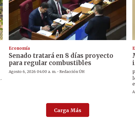
Economía
E
Senado tratará en 8 días proyecto
para regular combustibles
·
Agosto 6, 2026 04:00 a. m.
Redacción ÚH
P
.
l
e
A
Carga Más