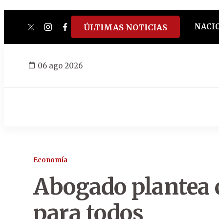
NACI
ÚLTIMAS NOTICIAS
twitter
instagram
facebook
tiktok
youtube
spotify
06 ago 2026
Economía
Abogado plantea 
para todos