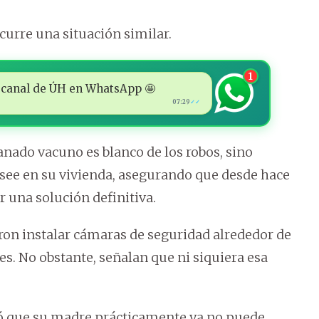
curre una situación similar.
1
 al canal de ÚH en WhatsApp 🤩
07:29
✓✓
nado vacuno es blanco de los robos, sino
ee en su vivienda, asegurando que desde hace
 una solución definitiva.
eron instalar cámaras de seguridad alrededor de
tes. No obstante, señalan que ni siquiera esa
stó que su madre prácticamente ya no puede