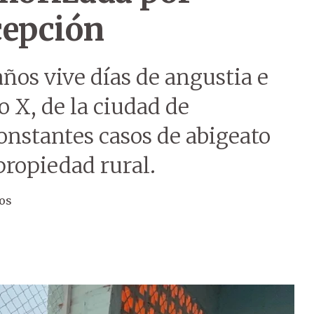
cepción
ños vive días de angustia e
o X, de la ciudad de
onstantes casos de abigeato
propiedad rural.
ros