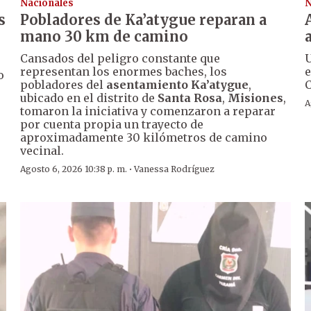
Nacionales
N
s
Pobladores de Ka’atygue reparan a
mano 30 km de camino
Cansados del peligro constante que
U
representan los enormes baches, los
e
o
pobladores del
asentamiento Ka’atygue
,
C
ubicado en el distrito de
Santa Rosa
,
Misiones
,
A
tomaron la iniciativa y comenzaron a reparar
por cuenta propia un trayecto de
aproximadamente 30 kilómetros de camino
vecinal.
·
Agosto 6, 2026 10:38 p. m.
Vanessa Rodríguez