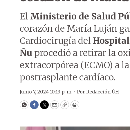
El
Ministerio de Salud Pú
corazón de María Luján ga
Cardiocirugía del
Hospital
Ñu
procedió a retirar la 
extracorpórea (ECMO) a la 
postrasplante cardíaco.
Junio 7, 2024 10:13 p. m. •
Por
Redacción ÚH
WhatsApp
Facebook
Twitter
Email
Copy
Print