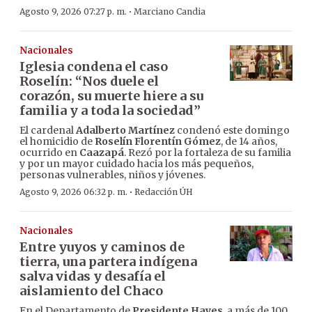
·
Agosto 9, 2026 07:27 p. m.
Marciano Candia
Nacionales
Iglesia condena el caso
Roselín: “Nos duele el
corazón, su muerte hiere a su
familia y a toda la sociedad”
El cardenal
Adalberto Martínez
condenó este domingo
el homicidio de
Roselín Florentín Gómez
, de 14 años,
ocurrido en
Caazapá
. Rezó por la fortaleza de su familia
y por un mayor cuidado hacia los más pequeños,
personas vulnerables, niños y jóvenes.
·
Agosto 9, 2026 06:32 p. m.
Redacción ÚH
Nacionales
Entre yuyos y caminos de
tierra, una partera indígena
salva vidas y desafía el
aislamiento del Chaco
En el Departamento de
Presidente Hayes
, a más de 100