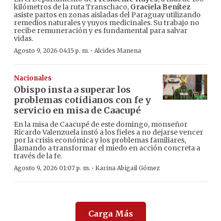
kilómetros de la ruta Transchaco,
Graciela Benítez
asiste partos en zonas aisladas del Paraguay utilizando
remedios naturales y yuyos medicinales. Su trabajo no
recibe remuneración y es fundamental para salvar
vidas.
·
Agosto 9, 2026 04:15 p. m.
Alcides Manena
Nacionales
Obispo insta a superar los
problemas cotidianos con fe y
servicio en misa de Caacupé
En la misa de Caacupé de este domingo, monseñor
Ricardo Valenzuela instó a los fieles a no dejarse vencer
por la crisis económica y los problemas familiares,
llamando a transformar el miedo en acción concreta a
través de la fe.
·
Agosto 9, 2026 01:07 p. m.
Karina Abigail Gómez
Carga Más