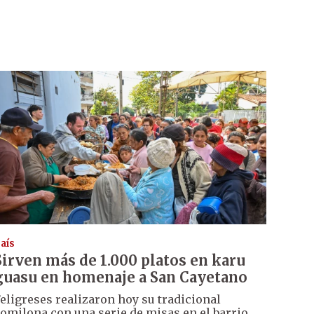
aís
Sirven más de 1.000 platos en karu
guasu en homenaje a San Cayetano
eligreses realizaron hoy su tradicional
omilona con una serie de misas en el barrio