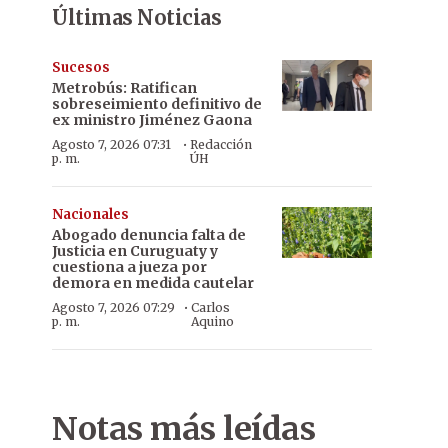
Últimas Noticias
Sucesos
Metrobús: Ratifican
sobreseimiento definitivo de
ex ministro Jiménez Gaona
·
Agosto 7, 2026 07:31
Redacción
p. m.
ÚH
Nacionales
Abogado denuncia falta de
Justicia en Curuguaty y
cuestiona a jueza por
demora en medida cautelar
·
Agosto 7, 2026 07:29
Carlos
p. m.
Aquino
Notas más leídas