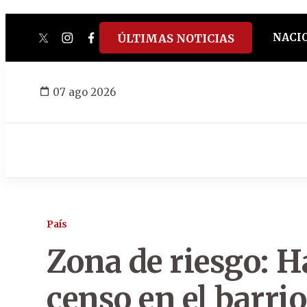
NACI
ÚLTIMAS NOTICIAS
twitter
instagram
facebook
tiktok
youtube
spotify
07 ago 2026
País
Zona de riesgo: 
censo en el barri