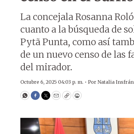
La concejala Rosanna Roló
cuanto a la búsqueda de sol
Pytã Punta, como así tamb
de un nuevo censo de las f
del mirador.
Octubre 6, 2025 04:03 p. m. •
Por
Natalia Insfrán
WhatsApp
Facebook
Twitter
Email
Copy
Print