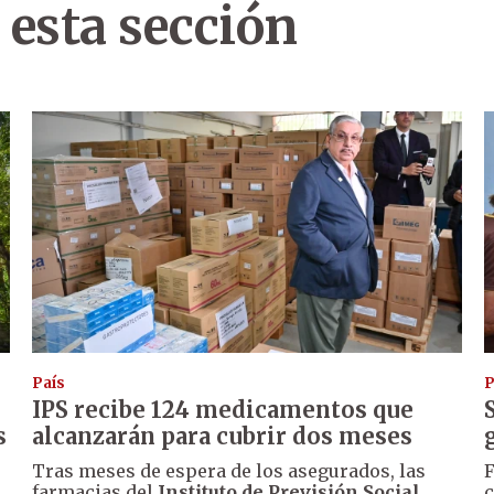
 esta sección
País
P
IPS recibe 124 medicamentos que
s
alcanzarán para cubrir dos meses
Tras meses de espera de los asegurados, las
F
farmacias del
Instituto de Previsión Social
c