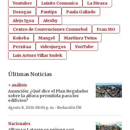
Youtuber
Luisito Comunica
La Divaza
Dosogas
Pautips
Paula Galindo
Alejo Igoa
Alexby
Centro de Convenciones Conmebol
Fran MG
Kokeba
Mangel
Martínez Twins
Perxitaa
videojuegos
YouTube
Luis Arturo Villar Sudek
Últimas Noticias
+ análisis
Asunción: ¿Qué dice el Plan Regulador
sobre la altura permitida para los
edificios?
·
Agosto 8, 2026 08:06 p. m.
Redacción ÚH
Nacionales
Alliana y Latorre se reúnen con