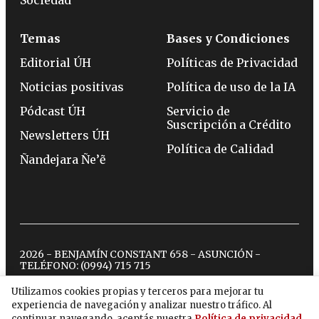
Sociedad
Temas
Bases y Condiciones
Editorial ÚH
Políticas de Privacidad
Noticias positivas
Política de uso de la IA
Pódcast ÚH
Servicio de
Suscripción a Crédito
Newsletters ÚH
Política de Calidad
Ñandejara Ñe’ẽ
2026 - BENJAMÍN CONSTANT 658 - ASUNCIÓN -
TELÉFONO:
(0994) 715 715
Utilizamos cookies propias y terceros para mejorar tu
experiencia de navegación y analizar nuestro tráfico. Al
twitter
instagram
facebook
tiktok
youtube
spotify
continuar navegando, aceptás nuestra
Política de privacidad
.