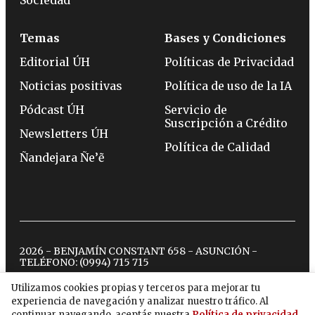
Sociedad
Temas
Bases y Condiciones
Editorial ÚH
Políticas de Privacidad
Noticias positivas
Política de uso de la IA
Pódcast ÚH
Servicio de
Suscripción a Crédito
Newsletters ÚH
Política de Calidad
Ñandejara Ñe’ẽ
2026 - BENJAMÍN CONSTANT 658 - ASUNCIÓN -
TELÉFONO:
(0994) 715 715
Utilizamos cookies propias y terceros para mejorar tu
experiencia de navegación y analizar nuestro tráfico. Al
twitter
instagram
facebook
tiktok
youtube
spotify
continuar navegando, aceptás nuestra
Política de privacidad
.