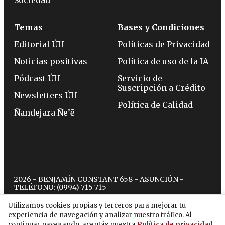
Sociedad
Temas
Bases y Condiciones
Editorial ÚH
Políticas de Privacidad
Noticias positivas
Política de uso de la IA
Pódcast ÚH
Servicio de
Suscripción a Crédito
Newsletters ÚH
Política de Calidad
Ñandejara Ñe’ẽ
2026 - BENJAMÍN CONSTANT 658 - ASUNCIÓN -
TELÉFONO:
(0994) 715 715
Utilizamos cookies propias y terceros para mejorar tu
experiencia de navegación y analizar nuestro tráfico. Al
twitter
instagram
facebook
tiktok
youtube
spotify
continuar navegando, aceptás nuestra
Política de privacidad
.