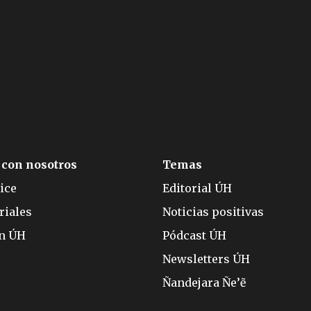
 con nosotros
Temas
ice
Editorial ÚH
riales
Noticias positivas
ón ÚH
Pódcast ÚH
Newsletters ÚH
Ñandejara Ñe’ẽ