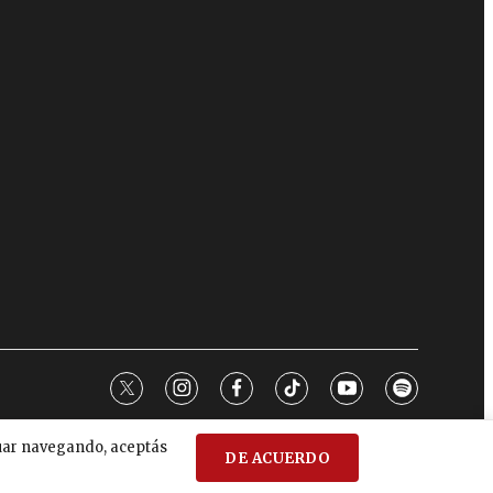
twitter
instagram
facebook
tiktok
youtube
spotify
nuar navegando, aceptás
DE ACUERDO