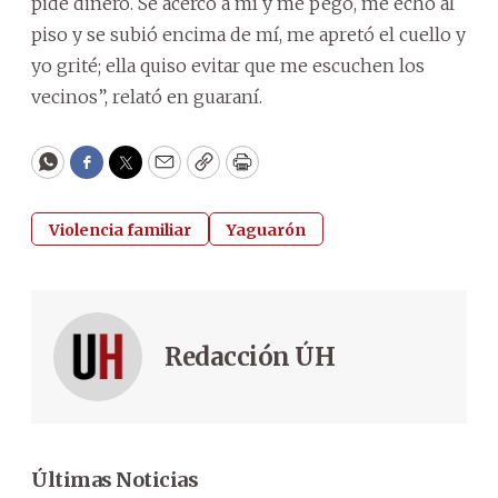
pide dinero. Se acercó a mí y me pegó, me echó al
piso y se subió encima de mí, me apretó el cuello y
yo grité; ella quiso evitar que me escuchen los
vecinos”, relató en guaraní.
WhatsApp
Facebook
Twitter
Email
Copy
Print
Violencia familiar
Yaguarón
Redacción ÚH
Últimas Noticias