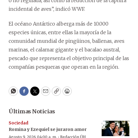
o no regulada, así como la reducción de la captura
incidental de aves”, indicó WWF.
El océano Antártico alberga más de 10.000
especies únicas, entre ellas la mayoría de la
comunidad mundial de pingüinos, ballenas, aves
marinas, el calamar gigante y el bacalao austral,
pescado que representa el objetivo principal de las
compañías pesqueras que operan en la región.
WhatsApp
Facebook
Twitter
Email
Copy
Print
Últimas Noticias
Sociedad
Romina y Ezequiel se juraron amor
·
Agosto 9, 2026 04:00 a. m.
Redacción ÚH