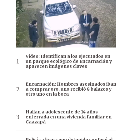
Video: Identifican a los ejecutados en
un parque ecológico de Encarnación y
aparecen imágenes claves
Encarnación: Hombres asesinados iban
a comprar oro, uno recibió 8 balazos y
otro uno en la boca
Hallan a adolescente de 14 años
enterrada en una vivienda familiar en
Caazapá
Policía afirma que detenido confesó el