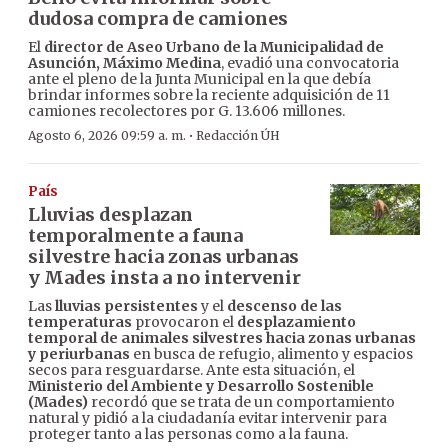
dudosa compra de camiones
El
director de Aseo Urbano de la Municipalidad de
Asunción, Máximo Medina
, evadió una convocatoria
ante el pleno de la Junta Municipal en la que debía
brindar informes sobre la reciente adquisición de 11
camiones recolectores por G. 13.606 millones.
·
Agosto 6, 2026 09:59 a. m.
Redacción ÚH
País
Lluvias desplazan
temporalmente a fauna
silvestre hacia zonas urbanas
y Mades insta a no intervenir
Las
lluvias persistentes
y el
descenso de las
temperaturas
provocaron el
desplazamiento
temporal de animales silvestres hacia zonas urbanas
y periurbanas
en busca de refugio, alimento y espacios
secos para resguardarse. Ante esta situación, el
Ministerio del Ambiente y Desarrollo Sostenible
(Mades)
recordó que se trata de un comportamiento
natural y pidió a la ciudadanía evitar intervenir para
proteger tanto a las personas como a la fauna.