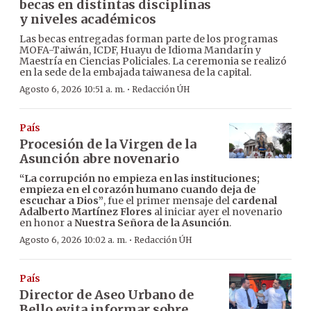
becas en distintas disciplinas
y niveles académicos
Las becas entregadas forman parte de los programas
MOFA-Taiwán, ICDF, Huayu de Idioma Mandarín y
Maestría en Ciencias Policiales. La ceremonia se realizó
en la sede de la embajada taiwanesa de la capital.
·
Agosto 6, 2026 10:51 a. m.
Redacción ÚH
País
Procesión de la Virgen de la
Asunción abre novenario
“La corrupción no empieza en las instituciones;
empieza en el corazón humano cuando deja de
escuchar a Dios”
, fue el primer mensaje del
cardenal
Adalberto Martínez Flores
al iniciar ayer el novenario
en honor a
Nuestra Señora de la Asunción
.
·
Agosto 6, 2026 10:02 a. m.
Redacción ÚH
País
Director de Aseo Urbano de
Bello evita informar sobre