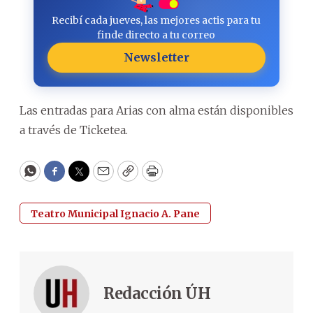
Recibí cada jueves, las mejores actis para tu
finde directo a tu correo
Newsletter
Las entradas para Arias con alma están disponibles
a través de Ticketea.
WhatsApp
Facebook
Twitter
Email
Copy
Print
Teatro Municipal Ignacio A. Pane
Redacción ÚH