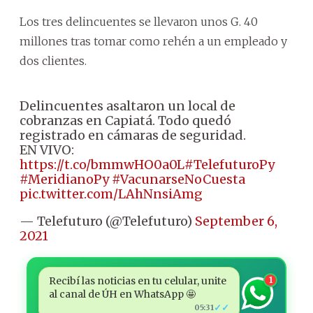
Los tres delincuentes se llevaron unos G. 40
millones tras tomar como rehén a un empleado y
dos clientes.
Delincuentes asaltaron un local de
cobranzas en Capiatá. Todo quedó
registrado en cámaras de seguridad.
EN VIVO:
https://t.co/bmmwHO0a0L
#TelefuturoPy
#MeridianoPy
#VacunarseNoCuesta
pic.twitter.com/LAhNnsiAmg
— Telefuturo (@Telefuturo)
September 6,
2021
Recibí las noticias en tu celular, unite
1
al canal de ÚH en WhatsApp 🤩
✓✓
05:31