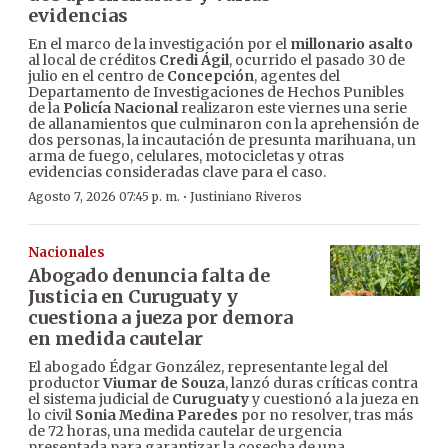
evidencias
En el marco de la investigación por el
millonario asalto
al local de créditos
Credi Ágil
, ocurrido el pasado 30 de
julio en el centro de
Concepción
, agentes del
Departamento de Investigaciones de Hechos Punibles
de la
Policía Nacional
realizaron este viernes una serie
de allanamientos que culminaron con la aprehensión de
dos personas, la incautación de presunta marihuana, un
arma de fuego, celulares, motocicletas y otras
evidencias consideradas clave para el caso.
·
Agosto 7, 2026 07:45 p. m.
Justiniano Riveros
Nacionales
Abogado denuncia falta de
Justicia en Curuguaty y
cuestiona a jueza por demora
en medida cautelar
El abogado Édgar González, representante legal del
productor
Viumar de Souza
, lanzó duras críticas contra
el sistema judicial de
Curuguaty
y cuestionó a la jueza en
lo civil
Sonia Medina Paredes
por no resolver, tras más
de 72 horas, una medida cautelar de urgencia
presentada para garantizar la cosecha de una