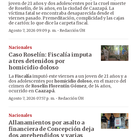
joven de 21 años y dos adolescentes por la cruel muerte
de Roselín, de 14 años, en la ciudad de Caazapá. La
víctima fatal se encontraba desaparecida desde el
viernes pasado. Premeditación, complicidad y las cajas
de cartón: lo que dice la carpeta fiscal.
·
Agosto 7, 2026 09:09 p. m.
Redacción ÚH
Nacionales
Caso Roselín: Fiscalía imputa
a tres detenidos por
homicidio doloso
La
Fiscalía
imputó este viernes a un joven de 21 años y a
dos adolescentes por
homicidio doloso
, en el marco del
crimen de
Roselín Florentín Gómez
, de 14 años,
ocurrido en
Caazapá
.
·
Agosto 7, 2026 07:57 p. m.
Redacción ÚH
Nacionales
Allanamientos por asalto a
financiera de Concepción deja
dos aprehendidos y varias