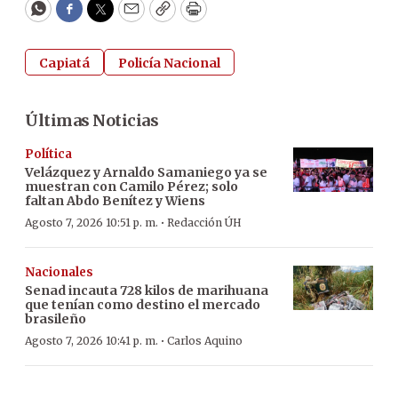
WhatsApp
Facebook
Twitter
Email
Copy
Print
Capiatá
Policía Nacional
Últimas Noticias
Política
Velázquez y Arnaldo Samaniego ya se
muestran con Camilo Pérez; solo
faltan Abdo Benítez y Wiens
·
Agosto 7, 2026 10:51 p. m.
Redacción ÚH
Nacionales
Senad incauta 728 kilos de marihuana
que tenían como destino el mercado
brasileño
·
Agosto 7, 2026 10:41 p. m.
Carlos Aquino