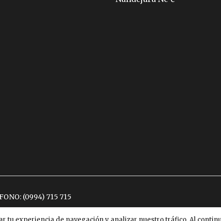
ÉFONO:
(0994) 715 715
ar tu experiencia de navegación y analizar nuestro tráfico. Al conti