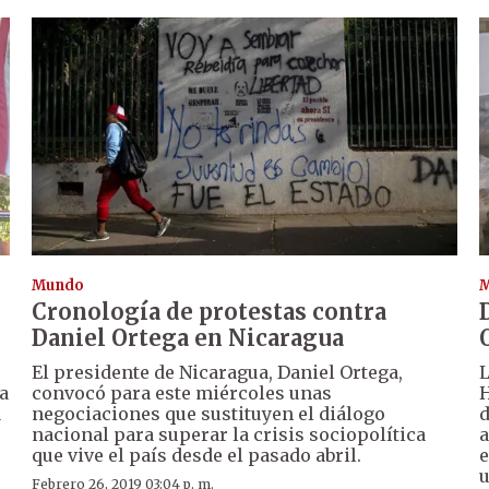
Mundo
Cronología de protestas contra
Daniel Ortega en Nicaragua
El presidente de Nicaragua, Daniel Ortega,
L
a
convocó para este miércoles unas
H
a
negociaciones que sustituyen el diálogo
d
nacional para superar la crisis sociopolítica
a
que vive el país desde el pasado abril.
e
u
Febrero 26, 2019 03:04 p. m.