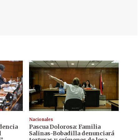
Nacionales
dencia
Pascua Dolorosa: Familia
l
Salinas-Bobadilla denunciará
o”
torturas y crímenes de lesa