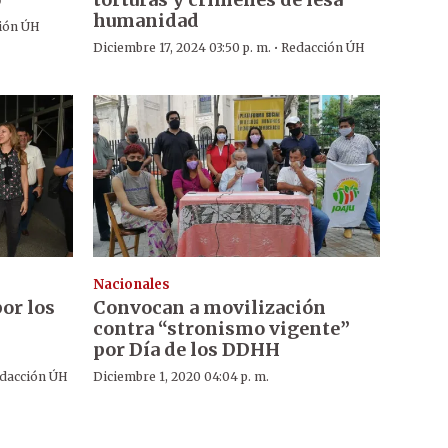
humanidad
ión ÚH
·
Diciembre 17, 2024 03:50 p. m.
Redacción ÚH
Nacionales
or los
Convocan a movilización
contra “stronismo vigente”
por Día de los DDHH
dacción ÚH
Diciembre 1, 2020 04:04 p. m.