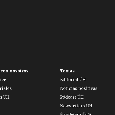
 con nosotros
Temas
ice
Editorial ÚH
riales
Noticias positivas
ón ÚH
Pódcast ÚH
Newsletters ÚH
Ñandejara Ñe’ẽ