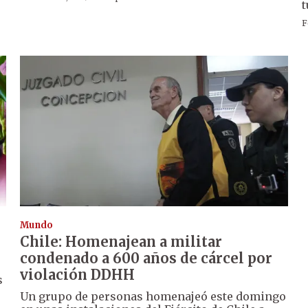
t
F
Mundo
Chile: Homenajean a militar
condenado a 600 años de cárcel por
violación DDHH
s
Un grupo de personas homenajeó este domingo