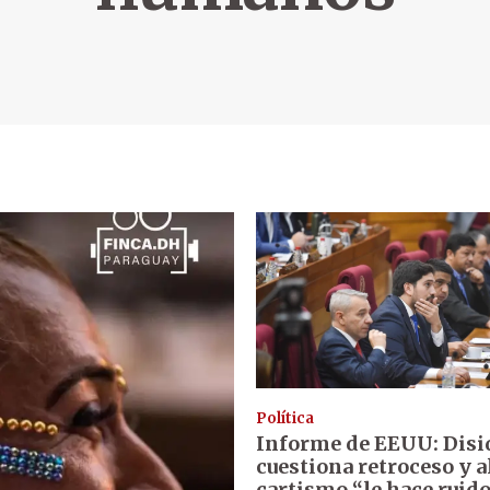
Política
Informe de EEUU: Disi
cuestiona retroceso y a
cartismo “le hace ruid