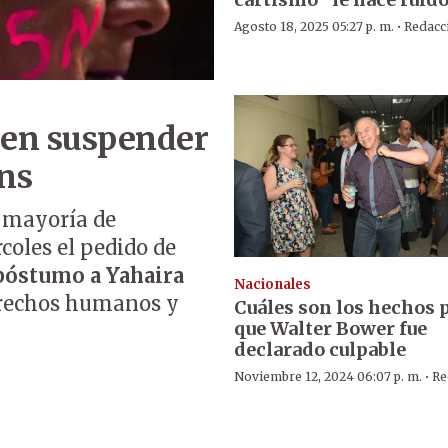
·
Agosto 18, 2025 05:27 p. m.
Redacc
den suspender
ans
n mayoría de
coles el pedido de
óstumo a Yahaira
Nacionales
derechos humanos y
Cuáles son los hechos p
que Walter Bower fue
declarado culpable
·
Noviembre 12, 2024 06:07 p. m.
Re