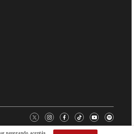
twitter
instagram
facebook
tiktok
youtube
spotify
nuar navegando, aceptás