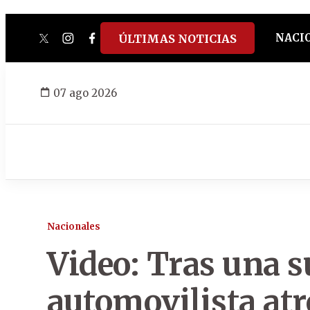
NACI
ÚLTIMAS NOTICIAS
twitter
instagram
facebook
tiktok
youtube
spotify
07 ago 2026
Nacionales
Video: Tras una s
automovilista atr