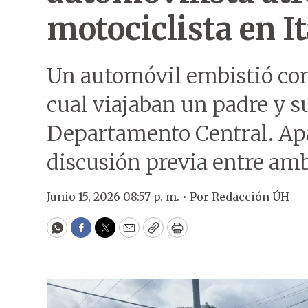
motociclista en I
Un automóvil embistió con
cual viajaban un padre y s
Departamento Central. Ap
discusión previa entre am
Junio 15, 2026 08:57 p. m. •
Por
Redacción ÚH
WhatsApp
Facebook
Twitter
Email
Copy
Print