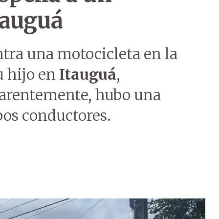
tauguá
tra una motocicleta en la
u hijo en
Itauguá
,
arentemente, hubo una
bos conductores.