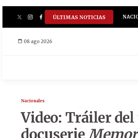
NACI
ÚLTIMAS NOTICIAS
twitter
instagram
facebook
tiktok
youtube
spotify
08 ago 2026
Nacionales
Video: Tráiler del 
docuserie
Memori