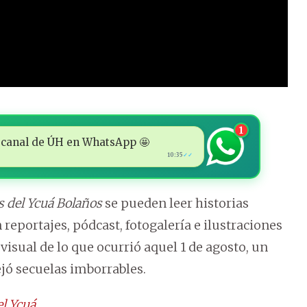
1
 al canal de ÚH en WhatsApp 🤩
10:35
✓✓
 del Ycuá Bolaños
se pueden leer historias
eportajes, pódcast, fotogalería e ilustraciones
visual de lo que ocurrió aquel 1 de agosto, un
jó secuelas imborrables.
el Ycuá