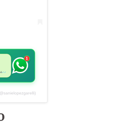
1
44
✓✓
@sanielopezgarelli)
o