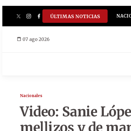
NACI
ÚLTIMAS NOTICIAS
twitter
instagram
facebook
tiktok
youtube
spotify
07 ago 2026
Nacionales
Video: Sanie Lópe
mellizos y de ma