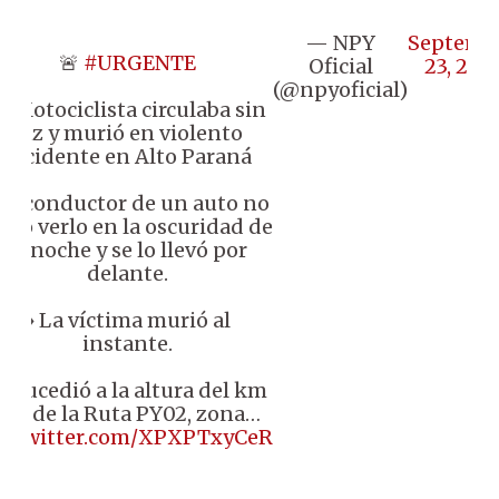
— NPY
Septemb
🚨
#URGENTE
Oficial
23, 202
(@npyoficial)
 Motociclista circulaba sin
luz y murió en violento
accidente en Alto Paraná
️ El conductor de un auto no
udo verlo en la oscuridad de
la noche y se lo llevó por
delante.
♦️ La víctima murió al
instante.
 Sucedió a la altura del km
253 de la Ruta PY02, zona…
ic.twitter.com/XPXPTxyCeR