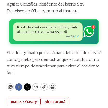
Aguiar González, residente del barrio San
Francisco de O’Leary, murió al instante.
Recibí las noticias en tu celular, unite
1
al canal de ÚH en WhatsApp 🤩
✓✓
06:58
El video grabado por la cámara del vehículo servirá
como prueba para demostrar que el conductor no
tuvo tiempo de reaccionar para evitar el accidente
fatal.
WhatsApp
Facebook
Twitter
Email
Copy
Print
Juan E. O’Leary
Alto Paraná