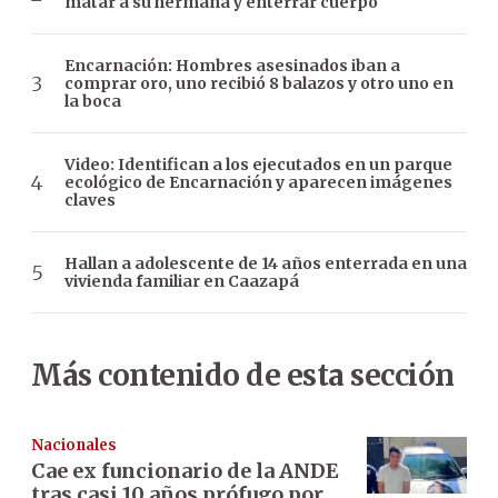
matar a su hermana y enterrar cuerpo
Encarnación: Hombres asesinados iban a
comprar oro, uno recibió 8 balazos y otro uno en
la boca
Video: Identifican a los ejecutados en un parque
ecológico de Encarnación y aparecen imágenes
claves
Hallan a adolescente de 14 años enterrada en una
vivienda familiar en Caazapá
Más contenido de esta sección
Nacionales
Cae ex funcionario de la ANDE
tras casi 10 años prófugo por