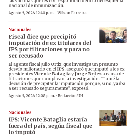
las vacunas que les correspondían dentro del esquema
nacional de inmunización.
·
Agosto 5, 2026 12:40 p. m.
Wilson Ferreira
Nacionales
Fiscal dice que precipitó
imputación de ex titulares del
IPS por filtraciones y para no
ser recusado
El agente fiscal Julio Ortiz, que investiga un presunto
desvío millonario en el
IPS
, aseguró que imputó a los ex
presidentes
Vicente Bataglia
y
Jorge Brítez
a causa de
filtraciones que complican la investigación. “Tomé la
decisión de precipitar la imputación porque, si no, ya iba
a ser recusado seguramente”, expresó.
·
Agosto 5, 2026 12:08 p. m.
Redacción ÚH
Nacionales
IPS: Vicente Bataglia estaría
fuera del país, según fiscal que
lo imputó