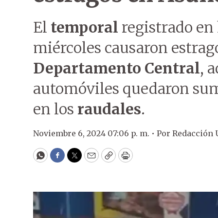
El
temporal
registrado en 
miércoles causaron estrago
Departamento Central
, 
automóviles quedaron su
en los
raudales
.
Noviembre 6, 2024 07:06 p. m. •
Por
Redacción
WhatsApp
Facebook
Twitter
Email
Copy
Print