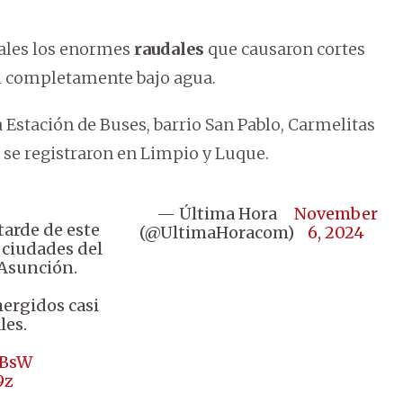
iales los enormes
raudales
que causaron cortes
si completamente bajo agua.
a Estación de Buses, barrio San Pablo, Carmelitas
 se registraron en Limpio y Luque.
— Última Hora
November
tarde de este
(@UltimaHoracom)
6, 2024
 ciudades del
 Asunción.
ergidos casi
les.
dBsW
9z