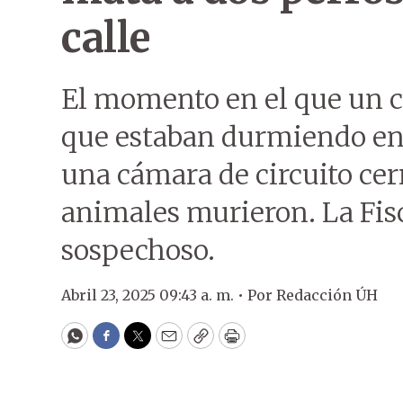
calle
El momento en el que un c
que estaban durmiendo en 
una cámara de circuito ce
animales murieron. La Fisca
sospechoso.
Abril 23, 2025 09:43 a. m. •
Por
Redacción ÚH
WhatsApp
Facebook
Twitter
Email
Copy
Print