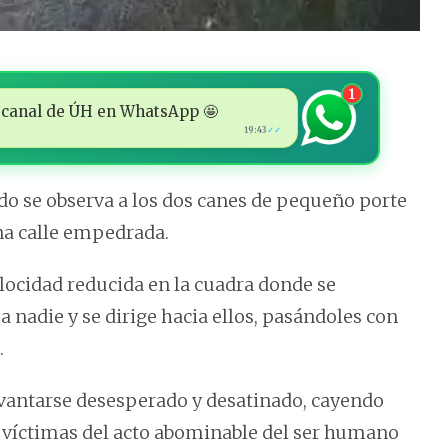
1
 al canal de ÚH en WhatsApp 🤩
19:43
✓✓
ado se observa a los dos canes de pequeño porte
na calle empedrada.
locidad reducida en la cuadra donde se
 nadie y se dirige hacia ellos, pasándoles con
.
evantarse desesperado y desatinado, cayendo
 víctimas del acto abominable del ser humano