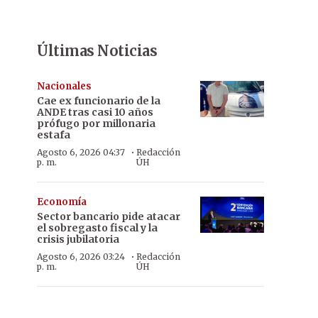
Últimas Noticias
Nacionales
Cae ex funcionario de la
ANDE tras casi 10 años
prófugo por millonaria
estafa
·
Agosto 6, 2026 04:37
Redacción
p. m.
ÚH
Economía
Sector bancario pide atacar
el sobregasto fiscal y la
crisis jubilatoria
·
Agosto 6, 2026 03:24
Redacción
p. m.
ÚH