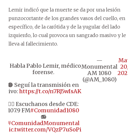
Lemir indicó que la muerte se da por una lesión
punzocortante de los grandes vasos del cuello, en
específico, de la carótida y de la yugular del lado
izquierdo, lo cual provoca un sangrado masivo y le
lleva al fallecimiento.
—
May
🎙️ Habla Pablo Lemir, médico
Monumental
20,
forense.
AM 1080
2026
(@AM_1080)
🟠 Seguí la transmisión en
vivo:
https://t.co/n7RJ5wIsAK
👉🏼 Escuchanos desde CDE:
107.9 FM
#Comunidad1080
📻
#ComunidadMonumental
pic.twitter.com/VQzP7uSoPi