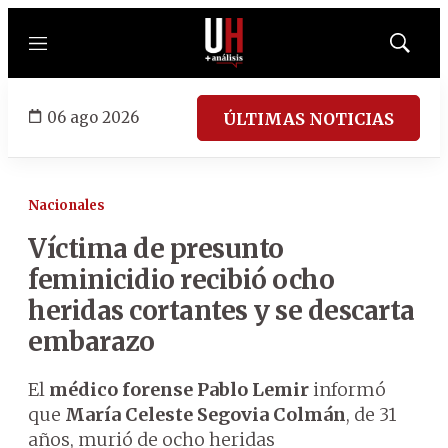
Menú
Mostrar
búsqued
06 ago 2026
ÚLTIMAS NOTICIAS
Nacionales
Víctima de presunto
feminicidio recibió ocho
heridas cortantes y se descarta
embarazo
El
médico forense Pablo Lemir
informó
que
María Celeste Segovia Colmán
, de 31
años, murió de ocho heridas