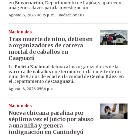
en
Encarnación
, Departamento de Itapúa, y aparecen
imágenes claves para la investigación.
·
Agosto 6, 2026 06:35 p. m.
Redacción ÚH
Nacionales
Tras muerte de niño, detienen
a organizadores de carrera
mortal de caballos en
Caaguazú
La
Policía Nacional
detuvo a los organizadores de la
carrera de caballos
que terminó con la muerte de un
niño de 8 años de edad en la ciudad de
Cecilio Báez
, en
el Departamento de
Caaguazú
.
Agosto 6, 2026 05:36 p. m.
Nacionales
Nueva chicana paraliza por
séptima vez el juicio por abuso
a una niña y genera
indignación en Canindeyú