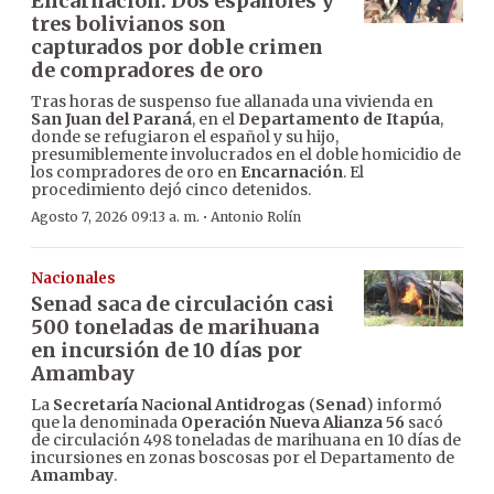
Encarnación: Dos españoles y
tres bolivianos son
capturados por doble crimen
de compradores de oro
Tras horas de suspenso fue allanada una vivienda en
San Juan del Paraná
, en el
Departamento de Itapúa
,
donde se refugiaron el español y su hijo,
presumiblemente involucrados en el doble homicidio de
los compradores de oro en
Encarnación
. El
procedimiento dejó cinco detenidos.
·
Agosto 7, 2026 09:13 a. m.
Antonio Rolín
Nacionales
Senad saca de circulación casi
500 toneladas de marihuana
en incursión de 10 días por
Amambay
La
Secretaría Nacional Antidrogas
(
Senad
) informó
que la denominada
Operación Nueva Alianza 56
sacó
de circulación 498 toneladas de marihuana en 10 días de
incursiones en zonas boscosas por el Departamento de
Amambay
.