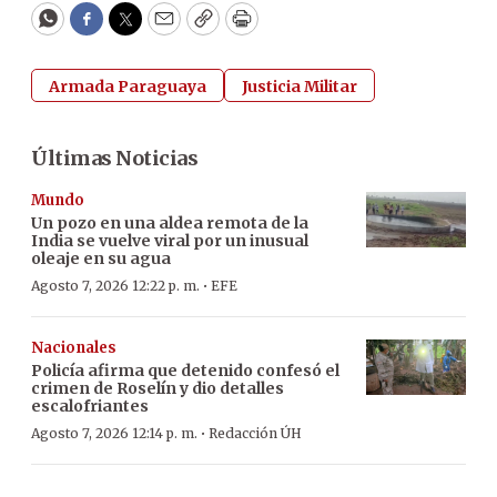
WhatsApp
Facebook
Twitter
Email
Copy
Print
Armada Paraguaya
Justicia Militar
Últimas Noticias
Mundo
Un pozo en una aldea remota de la
India se vuelve viral por un inusual
oleaje en su agua
·
Agosto 7, 2026 12:22 p. m.
EFE
Nacionales
Policía afirma que detenido confesó el
crimen de Roselín y dio detalles
escalofriantes
·
Agosto 7, 2026 12:14 p. m.
Redacción ÚH