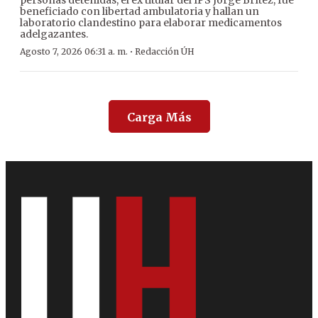
personas detenidas, el ex titular del IPS Jorge Brítez, fue
beneficiado con libertad ambulatoria y hallan un
laboratorio clandestino para elaborar medicamentos
adelgazantes.
·
Agosto 7, 2026 06:31 a. m.
Redacción ÚH
Carga Más