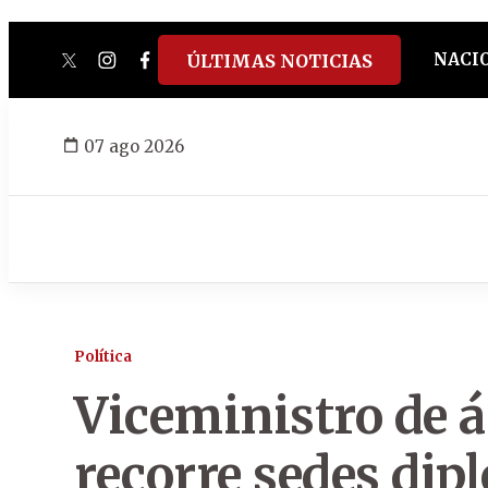
NACI
ÚLTIMAS NOTICIAS
twitter
instagram
facebook
tiktok
youtube
spotify
07 ago 2026
Política
Viceministro de á
recorre sedes dip