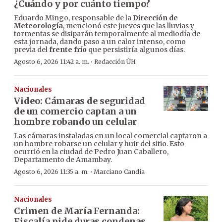
¿Cuándo y por cuánto tiempo?
Eduardo Mingo, responsable de la
Dirección de
Meteorología
, mencionó este jueves que las lluvias y
tormentas se disiparán temporalmente al mediodía de
esta jornada, dando paso a un calor intenso, como
previa del
frente frío
que persistiría algunos días.
·
Agosto 6, 2026 11:42 a. m.
Redacción ÚH
Nacionales
Video: Cámaras de seguridad
de un comercio captan a un
hombre robando un celular
Las cámaras instaladas en un local comercial captaron a
un hombre robarse un celular y huir del sitio. Esto
ocurrió en la ciudad de Pedro Juan Caballero,
Departamento de Amambay.
·
Agosto 6, 2026 11:35 a. m.
Marciano Candia
Nacionales
Crimen de María Fernanda:
Fiscalía pide duras condenas