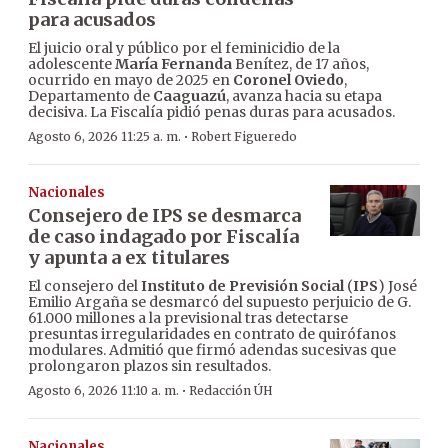
para acusados
El juicio oral y público por el feminicidio de la
adolescente
María Fernanda
Benítez, de 17 años,
ocurrido en mayo de 2025 en
Coronel Oviedo
,
Departamento de
Caaguazú
, avanza hacia su etapa
decisiva. La Fiscalía pidió penas duras para acusados.
·
Agosto 6, 2026 11:25 a. m.
Robert Figueredo
Nacionales
Consejero de IPS se desmarca
de caso indagado por Fiscalía
y apunta a ex titulares
El consejero del
Instituto de Previsión Social
(
IPS
) José
Emilio Argaña se desmarcó del supuesto perjuicio de G.
61.000 millones a la previsional tras detectarse
presuntas irregularidades en contrato de quirófanos
modulares. Admitió que firmó adendas sucesivas que
prolongaron plazos sin resultados.
·
Agosto 6, 2026 11:10 a. m.
Redacción ÚH
Nacionales