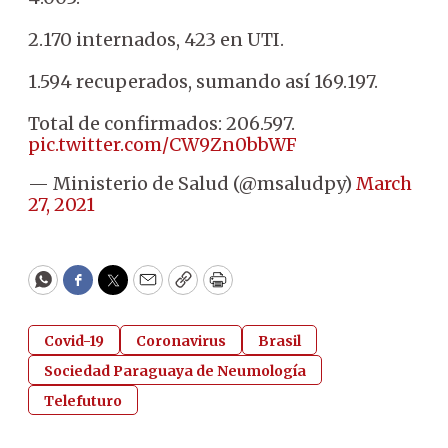
2.170 internados, 423 en UTI.
1.594 recuperados, sumando así 169.197.
Total de confirmados: 206.597.
pic.twitter.com/CW9Zn0bbWF
— Ministerio de Salud (@msaludpy)
March
27, 2021
WhatsApp
Facebook
Twitter
Email
Copy
Print
Covid-19
Coronavirus
Brasil
Sociedad Paraguaya de Neumología
Telefuturo