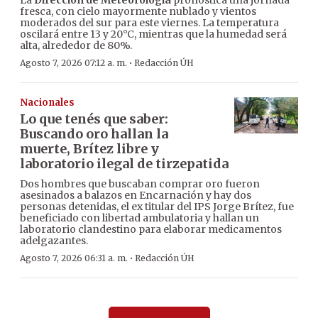
La
Dirección de Meteorología
pronostica una jornada
fresca, con cielo mayormente nublado y vientos
moderados del sur para este viernes. La temperatura
oscilará entre 13 y 20°C, mientras que la humedad será
alta, alrededor de 80%.
·
Agosto 7, 2026 07:12 a. m.
Redacción ÚH
Nacionales
Lo que tenés que saber:
Buscando oro hallan la
muerte, Brítez libre y
laboratorio ilegal de tirzepatida
Dos hombres que buscaban comprar oro fueron
asesinados a balazos en Encarnación y hay dos
personas detenidas, el ex titular del IPS Jorge Brítez, fue
beneficiado con libertad ambulatoria y hallan un
laboratorio clandestino para elaborar medicamentos
adelgazantes.
·
Agosto 7, 2026 06:31 a. m.
Redacción ÚH