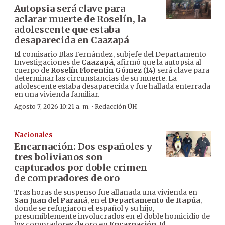
Autopsia será clave para
aclarar muerte de Roselín, la
adolescente que estaba
desaparecida en Caazapá
El comisario Blas Fernández, subjefe del Departamento
Investigaciones de
Caazapá
, afirmó que la autopsia al
cuerpo de
Roselín Florentín Gómez
(14) será clave para
determinar las circunstancias de su muerte. La
adolescente estaba desaparecida y fue hallada enterrada
en una vivienda familiar.
·
Agosto 7, 2026 10:21 a. m.
Redacción ÚH
Nacionales
Encarnación: Dos españoles y
tres bolivianos son
capturados por doble crimen
de compradores de oro
Tras horas de suspenso fue allanada una vivienda en
San Juan del Paraná
, en el
Departamento de Itapúa
,
donde se refugiaron el español y su hijo,
presumiblemente involucrados en el doble homicidio de
los compradores de oro en
Encarnación
. El