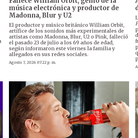
Fallece William Orbit, genio de la
música electrónica y productor de
Madonna, Blur y U2
L
P
El productor y músico británico William Orbit,
p
artífice de los sonidos más experimentales de
d
artistas como Madonna, Blur, U2 o Pink, falleció
n
f
el pasado 23 de julio a los 69 años de edad,
p
según informaron este viernes la familia y
q
allegados en sus redes sociales.
p
Agosto 7, 2026 07:22 p. m.
A