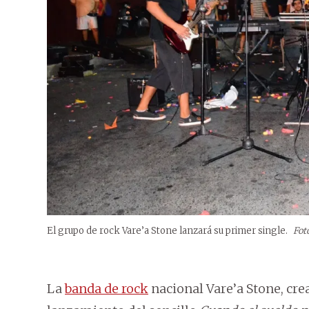
El grupo de rock Vare’a Stone lanzará su primer single.
Fot
La
banda de rock
nacional Vare’a Stone, cre