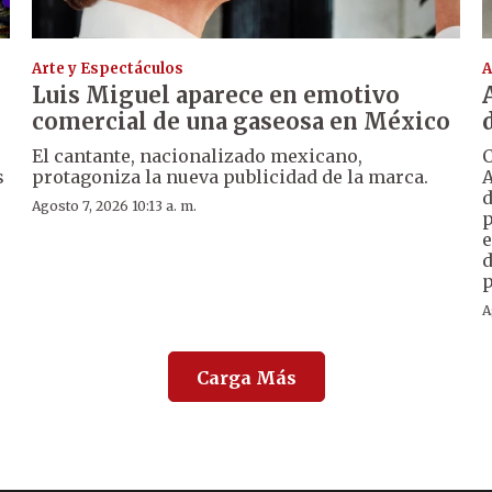
Arte y Espectáculos
A
Luis Miguel aparece en emotivo
comercial de una gaseosa en México
El cantante, nacionalizado mexicano,
C
s
protagoniza la nueva publicidad de la marca.
A
d
Agosto 7, 2026 10:13 a. m.
p
e
d
p
A
Carga Más