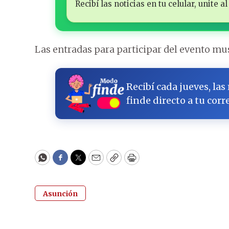
Recibí las noticias en tu celular, unite
Las entradas para participar del evento musi
Recibí cada jueves, las
finde directo a tu corr
WhatsApp
Facebook
Twitter
Email
Copy
Print
Asunción