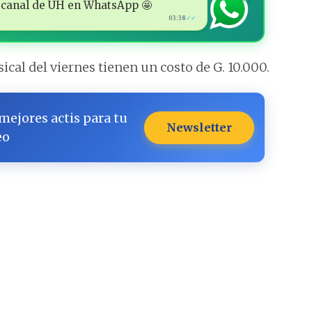
 al canal de ÚH en WhatsApp 🤩
03:38
✓✓
cal del viernes tienen un costo de G. 10.000.
 mejores actis para tu
Newsletter
eo