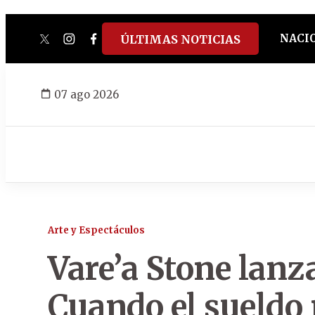
NACI
ÚLTIMAS NOTICIAS
twitter
instagram
facebook
tiktok
youtube
spotify
07 ago 2026
Arte y Espectáculos
Vare’a Stone lanz
Cuando el sueldo