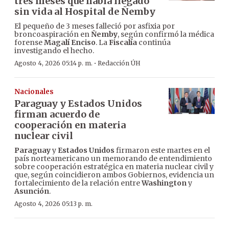
tres meses que había llegado
sin vida al Hospital de Ñemby
El pequeño de 3 meses falleció por asfixia por
broncoaspiración en
Ñemby
, según confirmó la médica
forense
Magalí Enciso
. La
Fiscalía
continúa
investigando el hecho.
·
Agosto 4, 2026 05:14 p. m.
Redacción ÚH
Nacionales
Paraguay y Estados Unidos
firman acuerdo de
cooperación en materia
nuclear civil
Paraguay
y
Estados Unidos
firmaron este martes en el
país norteamericano un memorando de entendimiento
sobre cooperación estratégica en materia nuclear civil y
que, según coincidieron ambos Gobiernos, evidencia un
fortalecimiento de la relación entre
Washington
y
Asunción
.
Agosto 4, 2026 05:13 p. m.