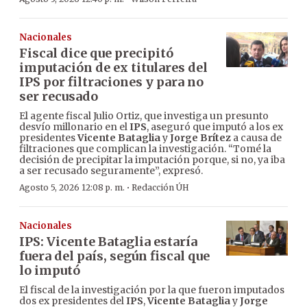
Nacionales
Fiscal dice que precipitó
imputación de ex titulares del
IPS por filtraciones y para no
ser recusado
El agente fiscal Julio Ortiz, que investiga un presunto
desvío millonario en el
IPS
, aseguró que imputó a los ex
presidentes
Vicente Bataglia
y
Jorge Brítez
a causa de
filtraciones que complican la investigación. “Tomé la
decisión de precipitar la imputación porque, si no, ya iba
a ser recusado seguramente”, expresó.
·
Agosto 5, 2026 12:08 p. m.
Redacción ÚH
Nacionales
IPS: Vicente Bataglia estaría
fuera del país, según fiscal que
lo imputó
El fiscal de la investigación por la que fueron imputados
dos ex presidentes del
IPS
,
Vicente Bataglia
y
Jorge