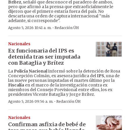
Brítez
, señaló que desconoce el paradero de ambos,
pero que afirmó a la prensa que extraoficialmente le
dijeron que el primero estaría fuera del país. No
descarta una orden de captura internacional “más
adelante, si corresponde”.
·
Agosto 5, 2026 10:41 a. m.
Redacción ÚH
Nacionales
Ex funcionaria del IPS es
detenida tras ser imputada
con Bataglia y Brítez
La
Policía Nacional
informó sobre la detención de Rosa
Concepción Colmán, ex asesora jurídica del
IPS
, una de
las nueve personas imputadas el martes último por la
Fiscalía
en el marco de la investigación contra ex
miembros del Consejo Previsional entre ellos, los ex
presidentes Vicente Bataglia y Jorge Brítez.
·
Agosto 5, 2026 09:56 a. m.
Redacción ÚH
Nacionales
Confirman asfixia de bebé de