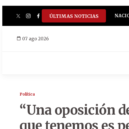
NACI
ÚLTIMAS NOTICIAS
twitter
instagram
facebook
tiktok
youtube
spotify
07 ago 2026
Política
“Una oposición de
que tenemos es pe