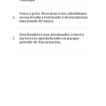
Caazapá
Gota a gota: Rescatan a un colombiano
secuestrado y torturado y desmantelan
una banda de usura
Dos hombres son asesinados a tiros y
un tercero queda herido en parque
privado de Encarnación