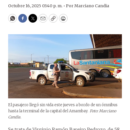
Octubre 16, 2025 03:40 p. m. •
Por
Marciano Candia
WhatsApp
Facebook
Twitter
Email
Copy
Print
El pasajero llegó sin vida este jueves a bordo de un ómnibus
hasta la terminal de la capital del Amambay.
Foto: Marciano
Candia.
Se trata de Virginio Ramón Bareiro Pedrozo, de 58