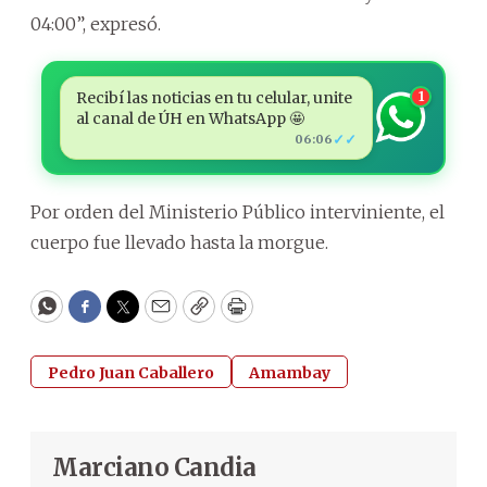
04:00”, expresó.
Recibí las noticias en tu celular, unite
1
al canal de ÚH en WhatsApp 🤩
✓✓
06:06
Por orden del Ministerio Público interviniente, el
cuerpo fue llevado hasta la morgue.
WhatsApp
Facebook
Twitter
Email
Copy
Print
Pedro Juan Caballero
Amambay
Marciano Candia