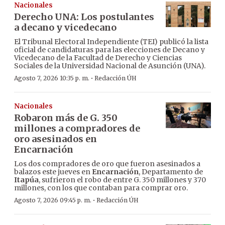
Nacionales
Derecho UNA: Los postulantes
a decano y vicedecano
El Tribunal Electoral Independiente (TEI) publicó la lista
oficial de candidaturas para las elecciones de Decano y
Vicedecano de la Facultad de Derecho y Ciencias
Sociales de la Universidad Nacional de Asunción (UNA).
·
Agosto 7, 2026 10:35 p. m.
Redacción ÚH
Nacionales
Robaron más de G. 350
millones a compradores de
oro asesinados en
Encarnación
Los dos compradores de oro que fueron asesinados a
balazos este jueves en
Encarnación
, Departamento de
Itapúa
, sufrieron el robo de entre G. 350 millones y 370
millones, con los que contaban para comprar oro.
·
Agosto 7, 2026 09:45 p. m.
Redacción ÚH