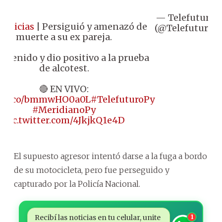
— Telefuturo
A
Noticias
| Persiguió y amenazó de
(@Telefuturo)
muerte a su ex pareja.
detenido y dio positivo a la prueba
de alcotest.
🔴 EN VIVO:
://t.co/bmmwHO0a0L
#TelefuturoPy
#MeridianoPy
pic.twitter.com/4JkjkQ1e4D
El supuesto agresor intentó darse a la fuga a bordo
de su motocicleta, pero fue perseguido y
capturado por la Policía Nacional.
Recibí las noticias en tu celular, unite
1