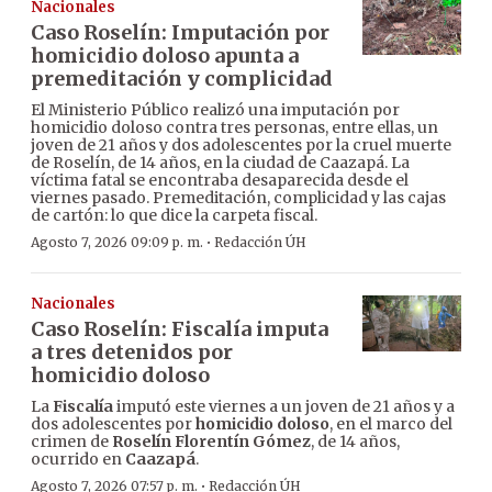
Nacionales
Caso Roselín: Imputación por
homicidio doloso apunta a
premeditación y complicidad
El Ministerio Público realizó una imputación por
homicidio doloso contra tres personas, entre ellas, un
joven de 21 años y dos adolescentes por la cruel muerte
de Roselín, de 14 años, en la ciudad de Caazapá. La
víctima fatal se encontraba desaparecida desde el
viernes pasado. Premeditación, complicidad y las cajas
de cartón: lo que dice la carpeta fiscal.
·
Agosto 7, 2026 09:09 p. m.
Redacción ÚH
Nacionales
Caso Roselín: Fiscalía imputa
a tres detenidos por
homicidio doloso
La
Fiscalía
imputó este viernes a un joven de 21 años y a
dos adolescentes por
homicidio doloso
, en el marco del
crimen de
Roselín Florentín Gómez
, de 14 años,
ocurrido en
Caazapá
.
·
Agosto 7, 2026 07:57 p. m.
Redacción ÚH