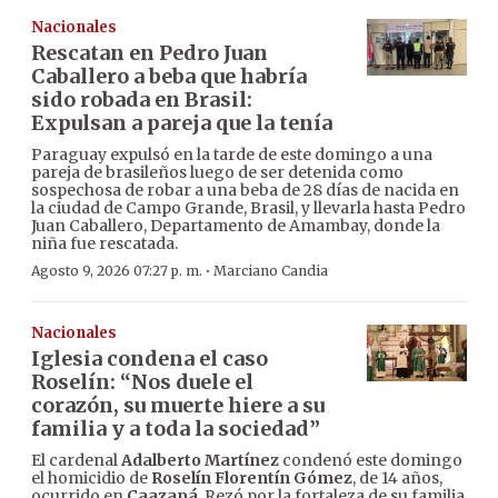
Nacionales
Rescatan en Pedro Juan
Caballero a beba que habría
sido robada en Brasil:
Expulsan a pareja que la tenía
Paraguay expulsó en la tarde de este domingo a una
pareja de brasileños luego de ser detenida como
sospechosa de robar a una beba de 28 días de nacida en
la ciudad de Campo Grande, Brasil, y llevarla hasta Pedro
Juan Caballero, Departamento de Amambay, donde la
niña fue rescatada.
·
Agosto 9, 2026 07:27 p. m.
Marciano Candia
Nacionales
Iglesia condena el caso
Roselín: “Nos duele el
corazón, su muerte hiere a su
familia y a toda la sociedad”
El cardenal
Adalberto Martínez
condenó este domingo
el homicidio de
Roselín Florentín Gómez
, de 14 años,
ocurrido en
Caazapá
. Rezó por la fortaleza de su familia