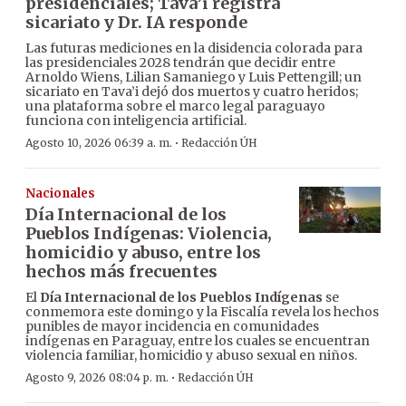
presidenciales; Tava’i registra
sicariato y Dr. IA responde
Las futuras mediciones en la disidencia colorada para
las presidenciales 2028 tendrán que decidir entre
Arnoldo Wiens, Lilian Samaniego y Luis Pettengill; un
sicariato en Tava’i dejó dos muertos y cuatro heridos;
una plataforma sobre el marco legal paraguayo
funciona con inteligencia artificial.
·
Agosto 10, 2026 06:39 a. m.
Redacción ÚH
Nacionales
Día Internacional de los
Pueblos Indígenas: Violencia,
homicidio y abuso, entre los
hechos más frecuentes
El
Día Internacional de los Pueblos Indígenas
se
conmemora este domingo y la Fiscalía revela los hechos
punibles de mayor incidencia en comunidades
indígenas en Paraguay, entre los cuales se encuentran
violencia familiar, homicidio y abuso sexual en niños.
·
Agosto 9, 2026 08:04 p. m.
Redacción ÚH