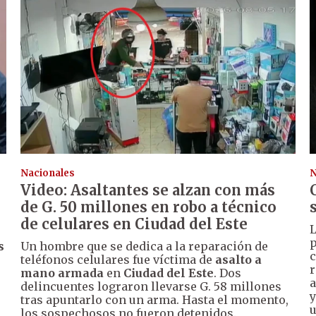
Nacionales
N
Video: Asaltantes se alzan con más
de G. 50 millones en robo a técnico
de celulares en Ciudad del Este
L
p
s
Un hombre que se dedica a la reparación de
c
teléfonos celulares fue víctima de
asalto a
r
mano armada
en
Ciudad del Este
. Dos
a
delincuentes lograron llevarse G. 58 millones
y
tras apuntarlo con un arma. Hasta el momento,
u
los sospechosos no fueron detenidos.