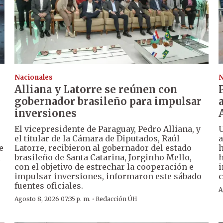
Nacionales
N
Alliana y Latorre se reúnen con
gobernador brasileño para impulsar
inversiones
El vicepresidente de Paraguay, Pedro Alliana, y
U
el titular de la Cámara de Diputados, Raúl
a
e
Latorre, recibieron al gobernador del estado
h
a
brasileño de Santa Catarina, Jorginho Mello,
h
con el objetivo de estrechar la cooperación e
i
impulsar inversiones, informaron este sábado
c
fuentes oficiales.
A
·
Agosto 8, 2026 07:35 p. m.
Redacción ÚH