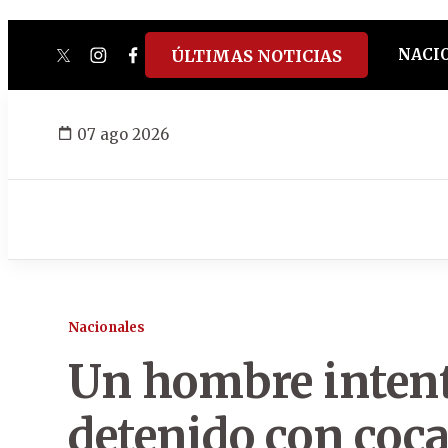
NACI
ÚLTIMAS NOTICIAS
twitter
instagram
facebook
tiktok
youtube
spotify
07 ago 2026
Nacionales
Un hombre intent
detenido con coca