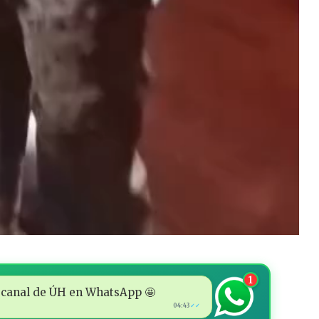
1
 al canal de ÚH en WhatsApp 🤩
04:43
✓✓