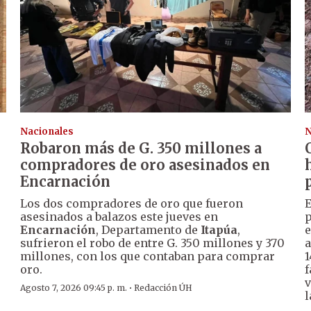
Nacionales
N
Robaron más de G. 350 millones a
compradores de oro asesinados en
Encarnación
Los dos compradores de oro que fueron
E
asesinados a balazos este jueves en
p
Encarnación
, Departamento de
Itapúa
,
e
sufrieron el robo de entre G. 350 millones y 370
a
millones, con los que contaban para comprar
1
oro.
f
v
·
Agosto 7, 2026 09:45 p. m.
Redacción ÚH
l