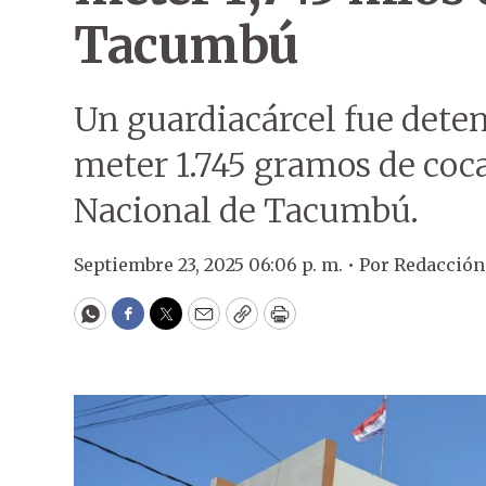
Tacumbú
Un guardiacárcel fue deten
meter 1.745 gramos de coca
Nacional de Tacumbú.
Septiembre 23, 2025 06:06 p. m. •
Por
Redacción
WhatsApp
Facebook
Twitter
Email
Copy
Print