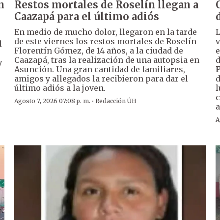
n
Restos mortales de Roselín llegan a
Caazapá para el último adiós
En medio de mucho dolor, llegaron en la tarde
de este viernes los restos mortales de Roselín
v
l
Florentín Gómez, de 14 años, a la ciudad de
e
Caazapá, tras la realización de una autopsia en
d
y
Asunción. Una gran cantidad de familiares,
amigos y allegados la recibieron para dar el
d
último adiós a la joven.
l
c
·
Agosto 7, 2026 07:08 p. m.
Redacción ÚH
a
A