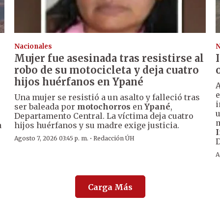
Nacionales
N
Mujer fue asesinada tras resistirse al
robo de su motocicleta y deja cuatro
hijos huérfanos en Ypané
A
e
Una mujer se resistió a un asalto y falleció tras
i
ser baleada por
motochorros
en
Ypané
,
u
Departamento Central. La víctima deja cuatro
m
a
hijos huérfanos y su madre exige justicia.
I
·
Agosto 7, 2026 03:45 p. m.
Redacción ÚH
A
Carga Más