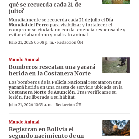
qué se recuerda cada 21 de
julio?
Mundialmente se recuerda cada 21 de julio el
Día
Mundial del Perro
para visibilizar y fortalecer el
compromiso ciudadano con la tenencia responsable y
evitar el abandono y maltrato animal.
·
Julio 21, 2026 05:08 p. m.
Redacción ÚH
Mundo Animal
Bomberos rescatan una yarará
herida en la Costanera Norte
Los bomberos de la
Policía Nacional
rescataron una
yarará
herida en una caseta de servicio ubicada en la
Costanera Norte
de
Asunción
. Tras verificarse su
lesión, fue liberada a su hábitat.
·
Julio 21, 2026 10:35 a. m.
Redacción ÚH
Mundo Animal
Registran en Bolivia el
segundo nacimiento de un