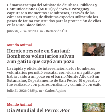
Cámaras trampa del
Ministerio de Obras Públicas y
Comunicaciones
(
MOPC
) y de
WWF Paraguay
capturaron momentos asombrosos, a través de las
cámaras trampas, de distintas especies utilizando los
pasos de fauna construidos para la protección de ellos
en la
Ruta Bioceánica
.
·
Julio 28, 2026 10:28 a. m.
Redacción ÚH
Mundo Animal
Heroico rescate en Santaní:
Bomberos voluntarios salvan
a un gatito que cayó a un pozo
La rápida y eficiente intervención de los bomberos
voluntarios permitió rescatar con vida a un gatito que
había caído a un pozo en el barrio
Monte Alto
de
San
Estanislao
, Departamento de
San Pedro
. El operativo
fue realizado con profesionalismo y culminó con éxito.
·
Julio 21, 2026 05:35 p. m.
Carlos Aquino
Mundo Animal
Día Mundial del Perro: ¿Por