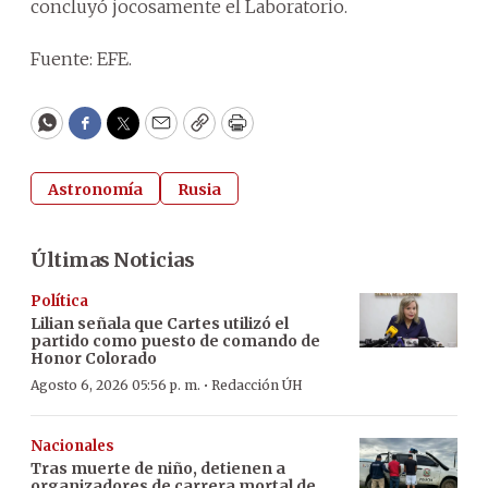
concluyó jocosamente el Laboratorio.
Fuente: EFE.
WhatsApp
Facebook
Twitter
Email
Copy
Print
Astronomía
Rusia
Últimas Noticias
Política
Lilian señala que Cartes utilizó el
partido como puesto de comando de
Honor Colorado
·
Agosto 6, 2026 05:56 p. m.
Redacción ÚH
Nacionales
Tras muerte de niño, detienen a
organizadores de carrera mortal de