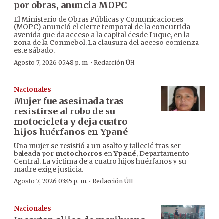
por obras, anuncia MOPC
El Ministerio de Obras Públicas y Comunicaciones
(MOPC) anunció el cierre temporal de la concurrida
avenida que da acceso a la capital desde Luque, en la
zona de la Conmebol. La clausura del acceso comienza
este sábado.
·
Agosto 7, 2026 05:48 p. m.
Redacción ÚH
Nacionales
Mujer fue asesinada tras
resistirse al robo de su
motocicleta y deja cuatro
hijos huérfanos en Ypané
Una mujer se resistió a un asalto y falleció tras ser
baleada por
motochorros
en
Ypané
, Departamento
Central. La víctima deja cuatro hijos huérfanos y su
madre exige justicia.
·
Agosto 7, 2026 03:45 p. m.
Redacción ÚH
Nacionales