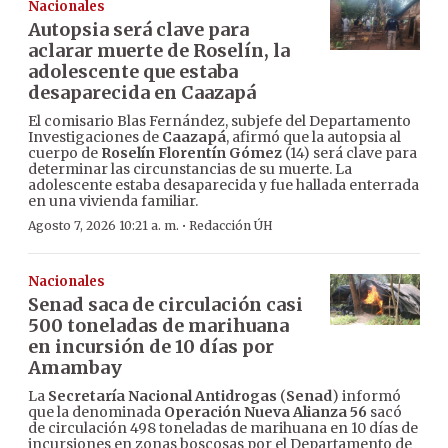
Nacionales
Autopsia será clave para
aclarar muerte de Roselín, la
adolescente que estaba
desaparecida en Caazapá
El comisario Blas Fernández, subjefe del Departamento
Investigaciones de
Caazapá
, afirmó que la autopsia al
cuerpo de
Roselín Florentín Gómez
(14) será clave para
determinar las circunstancias de su muerte. La
adolescente estaba desaparecida y fue hallada enterrada
en una vivienda familiar.
·
Agosto 7, 2026 10:21 a. m.
Redacción ÚH
Nacionales
Senad saca de circulación casi
500 toneladas de marihuana
en incursión de 10 días por
Amambay
La
Secretaría Nacional Antidrogas
(
Senad
) informó
que la denominada
Operación Nueva Alianza 56
sacó
de circulación 498 toneladas de marihuana en 10 días de
incursiones en zonas boscosas por el Departamento de