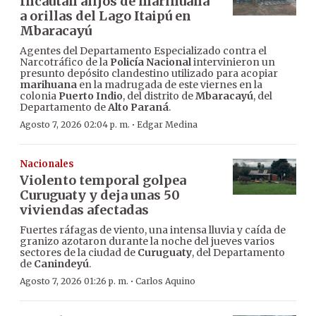
Incautan alijos de marihuana
a orillas del Lago Itaipú en
Mbaracayú
Agentes del Departamento Especializado contra el
Narcotráfico de la
Policía Nacional
intervinieron un
presunto depósito clandestino utilizado para acopiar
marihuana
en la madrugada de este viernes en la
colonia
Puerto Indio
, del distrito de
Mbaracayú
, del
Departamento de
Alto Paraná
.
·
Agosto 7, 2026 02:04 p. m.
Edgar Medina
Nacionales
Violento temporal golpea
Curuguaty y deja unas 50
viviendas afectadas
Fuertes ráfagas de viento, una intensa lluvia y caída de
granizo azotaron durante la noche del jueves varios
sectores de la ciudad de
Curuguaty
, del Departamento
de
Canindeyú
.
·
Agosto 7, 2026 01:26 p. m.
Carlos Aquino