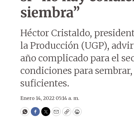
siembra”
Héctor Cristaldo, presiden
la Producción (UGP), advir
año complicado para el sec
condiciones para sembrar, 
suficientes.
Enero 14, 2022 05:14 a. m.
WhatsApp
Facebook
Twitter
Email
Copy
Print