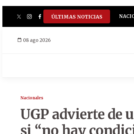
NACI
ÚLTIMAS NOTICIAS
twitter
instagram
facebook
tiktok
youtube
spotify
08 ago 2026
Nacionales
UGP advierte de 
si “no hay condic