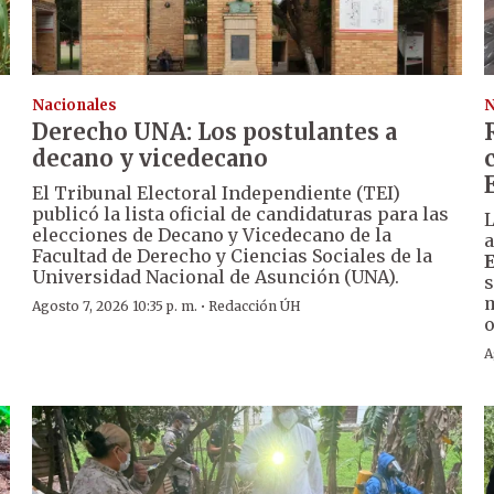
Nacionales
N
Derecho UNA: Los postulantes a
decano y vicedecano
El Tribunal Electoral Independiente (TEI)
publicó la lista oficial de candidaturas para las
L
elecciones de Decano y Vicedecano de la
a
Facultad de Derecho y Ciencias Sociales de la
Universidad Nacional de Asunción (UNA).
s
m
·
Agosto 7, 2026 10:35 p. m.
Redacción ÚH
o
A