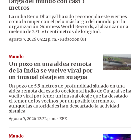
larga del mundo con casi 3
metros
La india Renu Dhariyal ha sido reconocida este viernes
como la mujer con el pelo más largo del mundo por la
organización Guinness World Records, al alcanzar una
melena de 271,50 centímetros de longitud.
·
Agosto 7, 2026 04:22 p. m.
Redacción ÚH
Mundo
Un pozo en una aldea remota
de la India se vuelve viral por
un inusual oleaje en su agua
Un pozo de 5,5 metros de profundidad situado en una
aldea remota del estado occidental indio de Gujarat se ha
vuelto viral por tener un inusual oleaje que ha desatado
el temor de los vecinos por un posible terremoto,
aunque las autoridades han descartado la actividad
sísmica.
·
Agosto 7, 2026 12:22 p. m.
EFE
Mundo