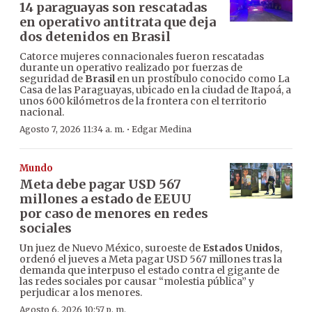
14 paraguayas son rescatadas
en operativo antitrata que deja
dos detenidos en Brasil
Catorce mujeres connacionales fueron rescatadas
durante un operativo realizado por fuerzas de
seguridad de
Brasil
en un prostíbulo conocido como La
Casa de las Paraguayas, ubicado en la ciudad de Itapoá, a
unos 600 kilómetros de la frontera con el territorio
nacional.
·
Agosto 7, 2026 11:34 a. m.
Edgar Medina
Mundo
Meta debe pagar USD 567
millones a estado de EEUU
por caso de menores en redes
sociales
Un juez de Nuevo México, suroeste de
Estados Unidos
,
ordenó el jueves a Meta pagar USD 567 millones tras la
demanda que interpuso el estado contra el gigante de
las redes sociales por causar “molestia pública” y
perjudicar a los menores.
Agosto 6, 2026 10:57 p. m.