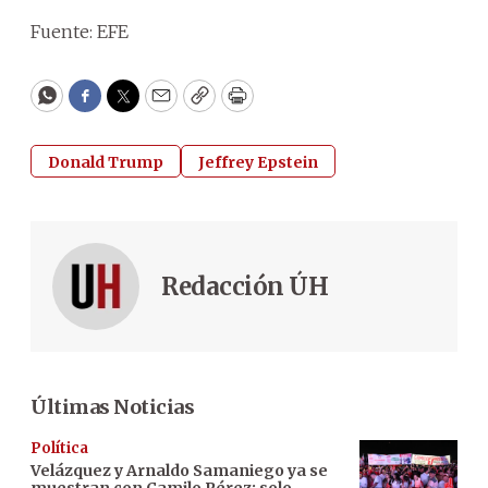
Fuente: EFE
WhatsApp
Facebook
Twitter
Email
Copy
Print
Donald Trump
Jeffrey Epstein
Redacción ÚH
Últimas Noticias
Política
Velázquez y Arnaldo Samaniego ya se
muestran con Camilo Pérez; solo