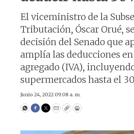
El viceministro de la Subs
Tributación, Óscar Orué, se
decisión del Senado que ap
amplía las deducciones en 
agregado (IVA), incluyend
supermercados hasta el 3
Junio 24, 2022 09:08 a. m.
WhatsApp
Facebook
Twitter
Email
Copy
Print