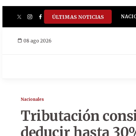
NACI
ÚLTIMAS NOTICIAS
twitter
instagram
facebook
tiktok
youtube
spotify
08 ago 2026
Nacionales
Tributación cons
deducir hasta 30%