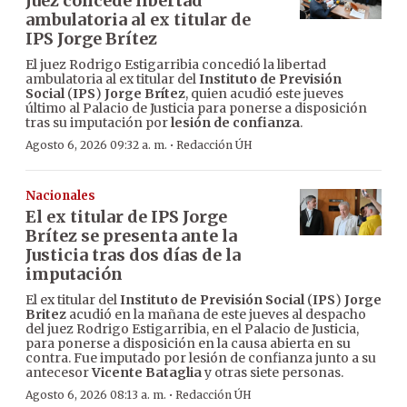
Juez concede libertad
ambulatoria al ex titular de
IPS Jorge Brítez
El juez Rodrigo Estigarribia concedió la libertad
ambulatoria al ex titular del
Instituto de Previsión
Social
(
IPS
)
Jorge Brítez
, quien acudió este jueves
último al Palacio de Justicia para ponerse a disposición
tras su imputación por
lesión de confianza
.
·
Agosto 6, 2026 09:32 a. m.
Redacción ÚH
Nacionales
El ex titular de IPS Jorge
Brítez se presenta ante la
Justicia tras dos días de la
imputación
El ex titular del
Instituto de Previsión Social
(
IPS
)
Jorge
Britez
acudió en la mañana de este jueves al despacho
del juez Rodrigo Estigarribia, en el Palacio de Justicia,
para ponerse a disposición en la causa abierta en su
contra. Fue imputado por lesión de confianza junto a su
antecesor
Vicente Bataglia
y otras siete personas.
·
Agosto 6, 2026 08:13 a. m.
Redacción ÚH