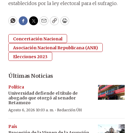
establecidos por la ley electoral para el sufragio.
WhatsApp
Facebook
Twitter
Email
Copy
Print
Concertación Nacional
Asociación Nacional Republicana (ANR)
Elecciones 2023
Últimas Noticias
Política
Universidad defiende el título de
abogado que otorgó al senador
Retamozo
·
Agosto 6, 2026 10:03 a. m.
Redacción ÚH
País
Procesión de la Virgen de la Asunción