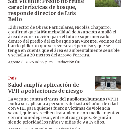
San Vicente: Predio no reúne
características de bosque,
responde director de Luis
Bello
El director de Obras Particulares, Nicolás Chaparro,
confirmó que la
Municipalidad de Asunción
amplió el
área de construcción para el futuro supermercado,
dentro del predio del ex bosque
San Vicente
. Vecinos del
barrio pidieron que se revocara el permiso y que se
tenga en cuenta que el área es ambientalmente sensible
y se halla a 20 metros del arroyo Ferreira.
·
Agosto 6, 2026 06:59 p. m.
Redacción ÚH
País
Salud amplía aplicación de
VPH a poblaciones de riesgo
La vacuna contra el
virus del papiloma humano
(VPH)
podrá ser aplicada a personas de hasta 45 años de edad
con
VIH
, para quienes fueron víctimas de violencia
sexual, quienes reciben tratamiento con medicamentos
con inmunodepresor, entre otros grupos. Seguirán
siendo prioridad los niños y niñas de 9 a 14 años.