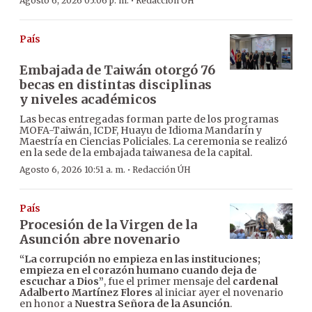
·
Agosto 6, 2026 05:06 p. m.
Redacción ÚH
País
Embajada de Taiwán otorgó 76
becas en distintas disciplinas
y niveles académicos
Las becas entregadas forman parte de los programas
MOFA-Taiwán, ICDF, Huayu de Idioma Mandarín y
Maestría en Ciencias Policiales. La ceremonia se realizó
en la sede de la embajada taiwanesa de la capital.
·
Agosto 6, 2026 10:51 a. m.
Redacción ÚH
País
Procesión de la Virgen de la
Asunción abre novenario
“La corrupción no empieza en las instituciones;
empieza en el corazón humano cuando deja de
escuchar a Dios”
, fue el primer mensaje del
cardenal
Adalberto Martínez Flores
al iniciar ayer el novenario
en honor a
Nuestra Señora de la Asunción
.