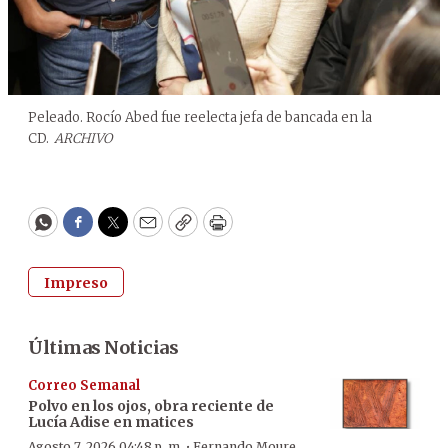
Peleado. Rocío Abed fue reelecta jefa de bancada en la
CD.
ARCHIVO
WhatsApp
Facebook
Twitter
Email
Copy
Print
Impreso
Últimas Noticias
Correo Semanal
Polvo en los ojos, obra reciente de
Lucía Adise en matices
·
Agosto 7, 2026 04:48 p. m.
Fernando Moure