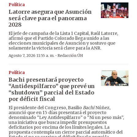
Política
Latorre asegura que Asunción
será clave para el panorama
2028
El jefe de campaña de la Lista 1 Capital, Raúl Latorre,
afirmó que el Partido Colorado llega unido a las
elecciones municipales de Asunción y sostuvo que
solamente la victoria será clave para la ANR.
·
Agosto 7, 2026 11:55 a. m.
Redacción ÚH
Política
Bachi presentará proyecto
“Antidespilfarro” que prevé un
“shutdown” parcial del Estado
por déficit fiscal
El presidente del Congreso, Basilio
Bachi
Núñez,
anunció que en 15 días presentará el proyecto
denominado “Ley Antidespilfarro” o “Ni un peso más”,
una iniciativa que busca impedir presupuestos
deficitarios por encima de los límites legales. La
propuesta contempla un cierre parcial automático del